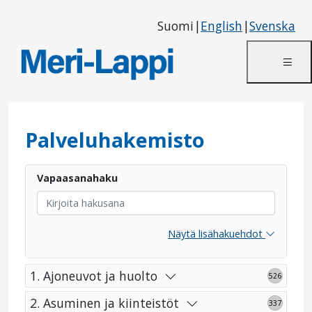
Suomi
|
English
|
Svenska
Palveluhakemisto
Vapaasanahaku
Näytä lisähakuehdot
1. Ajoneuvot ja huolto
526
2. Asuminen ja kiinteistöt
337