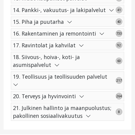
14. Pankki-, vakuutus- ja lakipalvelut
41
15. Piha ja puutarha
40
16. Rakentaminen ja remontointi
733
17. Ravintolat ja kahvilat
92
18. Siivous-, hoiva-, koti- ja
60
asumispalvelut
19. Teollisuus ja teollisuuden palvelut
217
20. Terveys ja hyvinvointi
264
21. Julkinen hallinto ja maanpuolustus;
8
pakollinen sosiaalivakuutus