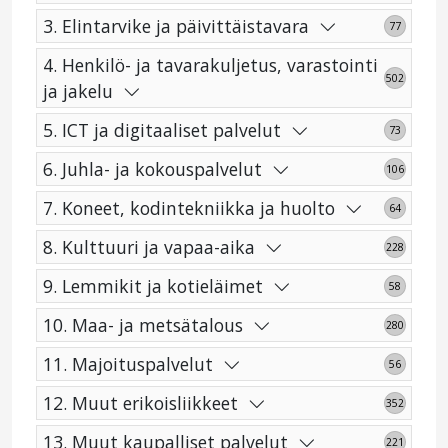
3. Elintarvike ja päivittäistavara
77
4. Henkilö- ja tavarakuljetus, varastointi
502
ja jakelu
5. ICT ja digitaaliset palvelut
73
6. Juhla- ja kokouspalvelut
106
7. Koneet, kodintekniikka ja huolto
64
8. Kulttuuri ja vapaa-aika
228
9. Lemmikit ja kotieläimet
58
10. Maa- ja metsätalous
280
11. Majoituspalvelut
56
12. Muut erikoisliikkeet
352
13. Muut kaupalliset palvelut
221