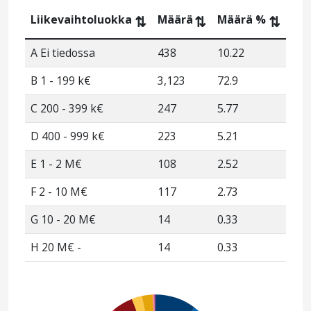
Liikevaihtoluokka
Määrä
Määrä %
⇅
⇅
⇅
A Ei tiedossa
438
10.22
B 1 - 199 k€
3,123
72.9
C 200 - 399 k€
247
5.77
D 400 - 999 k€
223
5.21
E 1 - 2 M€
108
2.52
F 2 - 10 M€
117
2.73
G 10 - 20 M€
14
0.33
H 20 M€ -
14
0.33