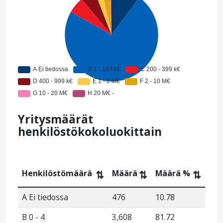
Yritysmäärät
henkilöstökokoluokittain
Henkilöstömäärä
Määrä
Määrä %
⇅
⇅
⇅
A Ei tiedossa
476
10.78
B 0 - 4
3,608
81.72