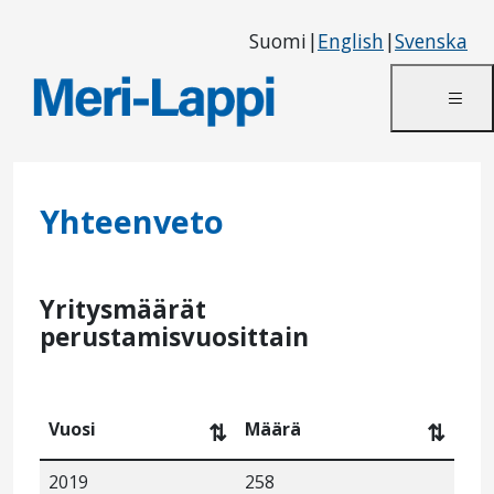
Suomi
|
English
|
Svenska
Yhteenveto
Yritysmäärät
perustamisvuosittain
Vuosi
Määrä
⇅
⇅
2019
258