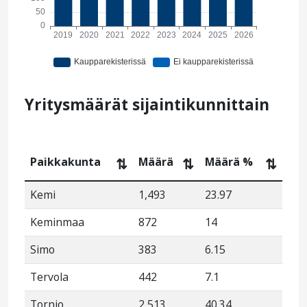
Yritysmäärät sijaintikunnittain
Paikkakunta
Määrä
Määrä %
⇅
⇅
⇅
Kemi
1,493
23.97
Keminmaa
872
14
Simo
383
6.15
Tervola
442
7.1
Tornio
2,513
40.34